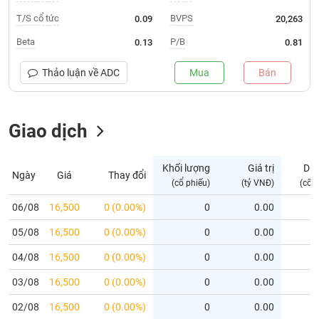
T/S cổ tức
BVPS
0.09
20,263
Trạng
thái
Beta
P/B
0.13
0.81
NGÀNH
cổ
phiếu
Thảo luận về
ADC
Mua
Bán
Quy
DOANH
mô
NGHIỆP
Giao dịch
thị
trường
Niêm
Khối lượng
Giá trị
Dư
Ngày
Giá
Thay đổi
CỔ
yết
(cổ phiếu)
(tỷ VNĐ)
(cổ 
PHIẾU
Niêm
06/08
16,500
0 (0.00%)
0
0.00
yết
mới
05/08
16,500
0 (0.00%)
0
0.00
PHÁI
Niêm
SINH
04/08
16,500
0 (0.00%)
0
0.00
yết
03/08
16,500
0 (0.00%)
0
0.00
bổ
sung
TRÁI
02/08
16,500
0 (0.00%)
0
0.00