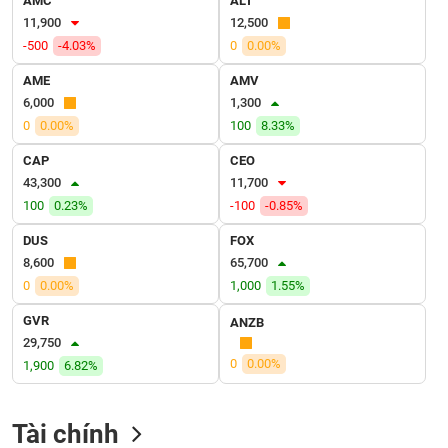
AMC
ALT
VỤ
11,900
12,500
TRUYỀN
-500
-4.03%
0
0.00%
THÔNG
AME
AMV
6,000
1,300
0
0.00%
100
8.33%
TIỆN
CAP
CEO
ÍCH
43,300
11,700
100
0.23%
-100
-0.85%
DUS
FOX
8,600
65,700
BẤT
0
0.00%
1,000
1.55%
ĐỘNG
SẢN
GVR
ANZB
29,750
Mã
0
0.00%
1,900
6.82%
chứng
khoán
(-)
Tài chính