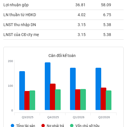
phân
Lợi nhuận gộp
36.81
58.09
tích
(-)
LN thuần từ HĐKD
4.02
6.75
LNST thu nhập DN
3.15
5.38
Thuật
ngữ
LNST của CĐ cty mẹ
3.15
5.38
(-)
Cân đối kế toán
Dịch
vụ
200
(-)
Đào
100
tạo
0
Sách
Q3/2025
Q4/2025
Q1/2026
Q2/2026
tài
Tổng tài sản
Nợ phải trả
Vốn chủ sỡ hữu