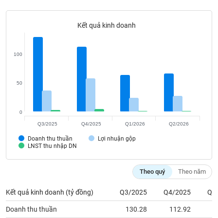
Tất cả
Cổ phiếu
Chỉ số
Chứng chỉ quỹ
Chứng q
Kết quả kinh doanh
Lãnh
đạo
(-)
100
Tất cả
Người nội bộ
Người liên quan
Cổ đông lớn
50
Tin
tức
(-)
0
Q3/2025
Q4/2025
Q1/2026
Q2/2026
Bài
Doanh thu thuần
Lợi nhuận gộp
viết
LNST thu nhập DN
của
tác
giả
Theo quý
Theo năm
(-)
Kết quả kinh doanh (tỷ đồng)
Q3/2025
Q4/2025
Q1
Báo
Doanh thu thuần
130.28
112.92
cáo