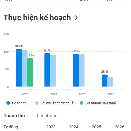
Thực hiện kế hoạch
150
108 %
108 %
95 %
95 %
93 %
93 %
100
81 %
81 %
50
35 %
35 %
0
2023
2024
2025
2026
Doanh thu
Lợi nhuận trước thuế
Lợi nhuận sau thuế
Doanh thu
Lợi nhuận
Tỷ đồng
2023
2024
2025
2026