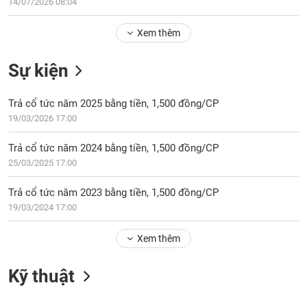
Tổng
14/07/2026 08:04
VS-
quan
SECTOR
Xem thêm
Giao
dịch
Sự kiện
Tài
chính
NĂNG
Trả cổ tức năm 2025 bằng tiền, 1,500 đồng/CP
Phân
LƯỢNG
19/03/2026 17:00
tích
kỹ
Trả cổ tức năm 2024 bằng tiền, 1,500 đồng/CP
thuật
25/03/2025 17:00
Hồ
NGUYÊN
sơ
Trả cổ tức năm 2023 bằng tiền, 1,500 đồng/CP
VẬT
doanh
19/03/2024 17:00
LIỆU
nghiệp
Xem thêm
Tin
tức
sự
Kỹ thuật
CÔNG
kiện
NGHIỆP
Tài