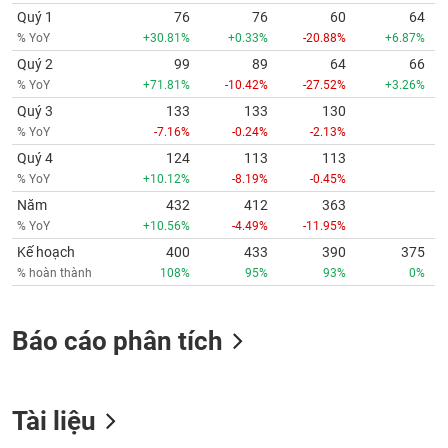
Quý 1
76
76
60
64
% YoY
+30.81%
+0.33%
-20.88%
+6.87%
Quý 2
99
89
64
66
% YoY
+71.81%
-10.42%
-27.52%
+3.26%
Quý 3
133
133
130
% YoY
-7.16%
-0.24%
-2.13%
Quý 4
124
113
113
% YoY
+10.12%
-8.19%
-0.45%
Năm
432
412
363
% YoY
+10.56%
-4.49%
-11.95%
Kế hoạch
400
433
390
375
% hoàn thành
108%
95%
93%
0%
Báo cáo phân tích
Tài liệu