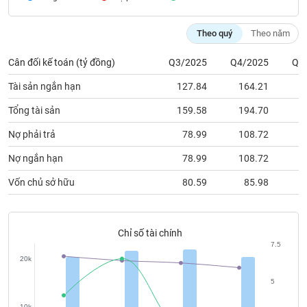
chính
Theo quý
Theo năm
Cân đối kế toán (tỷ đồng)
Q3/2025
Q4/2025
Q1
Công
cụ
Tài sản ngắn hạn
127.84
164.21
1
đầu
tư
Tổng tài sản
159.58
194.70
1
Nợ phải trả
78.99
108.72
Nợ ngắn hạn
78.99
108.72
Truyền
Vốn chủ sở hữu
80.59
85.98
thông
tài
chính
Chỉ số tài chính
7.5
20k
Dữ
5
liệu
10k