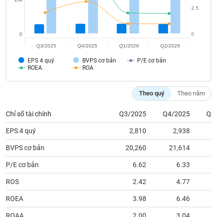
tài
2.5
chính
0
0
Q3/2025
Q4/2025
Q1/2026
Q2/2026
EPS 4 quý
BVPS cơ bản
P/E cơ bản
ROEA
ROA
Theo quý
Theo năm
Chỉ số tài chính
Q3/2025
Q4/2025
Q1
EPS 4 quý
2,810
2,938
BVPS cơ bản
20,260
21,614
2
P/E cơ bản
6.62
6.33
ROS
2.42
4.77
ROEA
3.98
6.46
ROAA
2.00
3.04