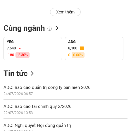
PHIẾU
Hủy
niêm
Xem thêm
yết
Theo
Cùng ngành
CÔNG
dõi
CỤ
đặc
ĐẦU
biệt
YEG
ADG
TƯ
7,640
8,100
Không
-180
-2.30%
0
0.00%
được
ký
XUẤT
quỹ
DỮ
Tin tức
LIỆU
Danh
mục
ADC: Báo cáo quản trị công ty bán niên 2026
ETF
24/07/2026 06:57
TIN
Cổ
MỚI
ADC: Báo cáo tài chính quý 2/2026
phiếu
22/07/2026 10:53
chi
Ngành
tiết
(-)
ADC: Nghị quyết Hội đồng quản trị