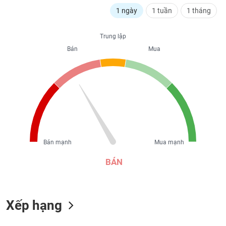
liệu
1 ngày
1 tuần
1 tháng
Tâm
Trung lập
lý
TIÊU
thị
Bán
Mua
DÙNG
trường
KHÔNG
THIẾT
YẾU
TIÊU
Bán mạnh
Mua mạnh
DÙNG
THIẾT
BÁN
YẾU
Xếp hạng
CHĂM