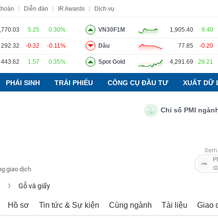
khoán
Diễn đàn
IR Awards
Dịch vụ
,770.03
5.25
0.30%
VN30F1M
1,905.40
9.40
292.32
-0.32
-0.11%
Dầu
77.85
-0.20
o
Tin tức
Báo cáo phân tích
Thuật ngữ
Dịch vụ
443.62
1.57
0.35%
Spot Gold
4,291.69
28.21
PHÁI SINH
TRÁI PHIẾU
CÔNG CỤ ĐẦU TƯ
XUẤT DỮ 
Chỉ số PMI ngành sản x
Xem 
P
g giao dịch
u
Gỗ và giấy
Hồ sơ
Tin tức & Sự kiện
Cùng ngành
Tài liệu
Giao 