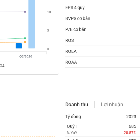
EPS 4 quý
10
BVPS cơ bản
P/E cơ bản
5
ROS
0
ROEA
Q2/2026
ROAA
ROA
Doanh thu
Lợi nhuận
Tỷ đồng
2023
Quý 1
685
% YoY
-20.57%