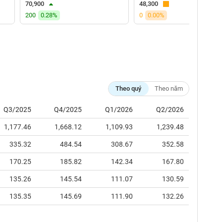
70,900
48,300
200
0.28%
0
0.00%
Theo quý
Theo năm
Q3/2025
Q4/2025
Q1/2026
Q2/2026
1,177.46
1,668.12
1,109.93
1,239.48
335.32
484.54
308.67
352.58
170.25
185.82
142.34
167.80
135.26
145.54
111.07
130.59
135.35
145.69
111.90
132.26