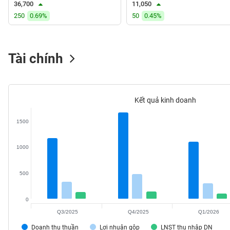
36,700
11,050
VS-
250
0.69%
50
0.45%
SECTOR
Tài chính
NĂNG
LƯỢNG
Kết quả kinh doanh
1500
NGUYÊN
1000
VẬT
LIỆU
500
0
Q3/2025
Q4/2025
Q1/2026
CÔNG
NGHIỆP
Doanh thu thuần
Lợi nhuận gộp
LNST thu nhập DN