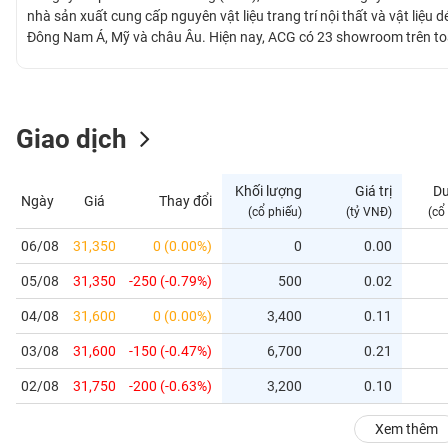
GIỚI
nhà sản xuất cung cấp nguyên vật liệu trang trí nội thất và vật liệu 
Đông Nam Á, Mỹ và châu Âu. Hiện nay, ACG có 23 showroom trên toà
Cambodia, Malaysia, Nhật Bản, Canada, Mỹ, Úc. Ngày 04/08/2021, A
ĐÔNG
DƯƠNG
Giao dịch
TÀI
CHÍNH
Khối lượng
Giá trị
D
Ngày
Giá
Thay đổi
CÁ
(cổ phiếu)
(tỷ VNĐ)
(cổ
NHÂN
06/08
31,350
0 (0.00%)
0
0.00
05/08
31,350
-250 (-0.79%)
500
0.02
PHÂN
TÍCH
04/08
31,600
0 (0.00%)
3,400
0.11
VIETSTOCKFINANCE
03/08
31,600
-150 (-0.47%)
6,700
0.21
02/08
31,750
-200 (-0.63%)
3,200
0.10
VĨ
Xem thêm
MÔ