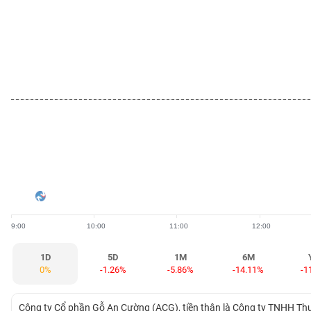
BẤT
ĐỘNG
SẢN
TÀI
CHÍNH
HÀNG
HÓA
9:00
10:00
11:00
12:00
KINH
TẾ
1D
5D
1M
6M
0%
-1.26%
-5.86%
-14.11%
-1
THẾ
Công ty Cổ phần Gỗ An Cường (ACG), tiền thân là Công ty TNHH T