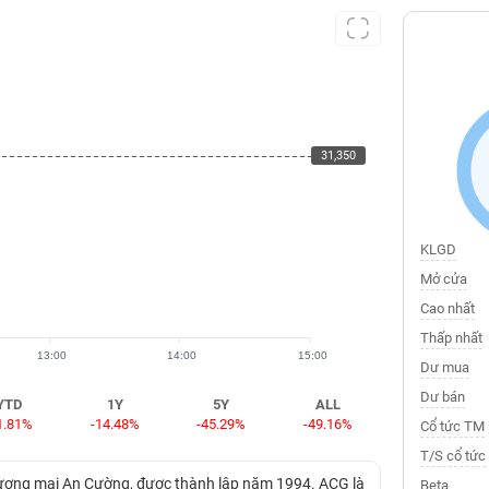
31,350
31,350
KLGD
Mở cửa
Cao nhất
Thấp nhất
13:00
14:00
15:00
Dư mua
Dư bán
YTD
1Y
5Y
ALL
1.81%
-14.48%
-45.29%
-49.16%
Cổ tức TM
T/S cổ tức
hương mại An Cường, được thành lập năm 1994. ACG là
Beta