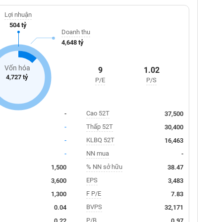
Lợi nhuận
504 tỷ
Doanh thu
4,648 tỷ
Vốn hóa
9
1.02
4,727 tỷ
P/E
P/S
Cao 52T
-
37,500
Thấp 52T
-
30,400
KLBQ 52T
-
16,463
NN mua
-
-
% NN sở hữu
1,500
38.47
EPS
3,600
3,483
F P/E
1,300
7.83
BVPS
0.04
32,171
P/B
0.22
0.97