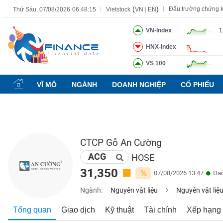
(
)
Đấu trường chứng 
Thứ Sáu, 07/08/2026
06:48:16
Vietstock
VN
|
EN
VN-Index
1
HNX-Index
Tất cả
Tính năng
Ngành
Mã chứng khoán
Lãnh đạ
VS 100
Tính
năng
VĨ MÔ
NGÀNH
DOANH NGHIỆP
CỔ PHIẾU
(-)
VIETSTOCK
CTCP Gỗ An Cường
ACG
CHỨNG
HOSE
KHOÁN
31,350
%
07/08/2026 13:47
Đan
Ngành:
Nguyên vật liệu
Nguyên vật liệ
DOANH
Tổng quan
Giao dịch
Kỹ thuật
Tài chính
Xếp hạng
NGHIỆP