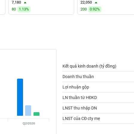
7,180
22,050
80
1.13%
200
0.92%
Kết quả kinh doanh (tỷ đồng)
Doanh thu thuần
Lợi nhuận gộp
LN thuần từ HĐKD
LNST thu nhập DN
LNST của CĐ cty mẹ
Q2/2026