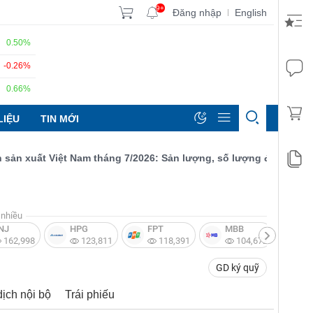
9+
Đăng nhập
English
|
0.50%
-0.26%
0.66%
LIỆU
TIN MỚI
uất Việt Nam tháng 7/2026: Sản lượng, số lượng đơn đặt hàng mớ
nhiều
NJ
HPG
FPT
MBB
V
162,998
123,811
118,391
104,672
GD ký quỹ
dịch nội bộ
Trái phiếu