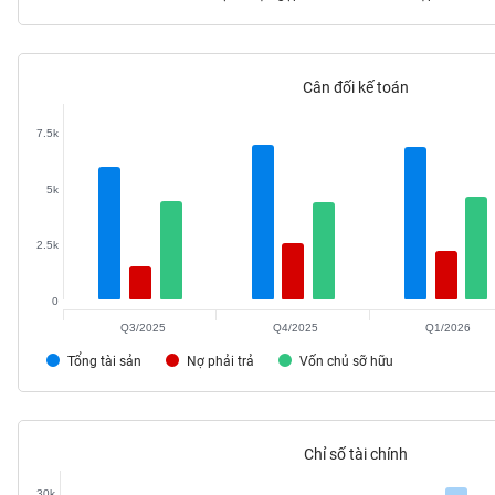
Cân đối kế toán
TIÊU
DÙNG
7.5k
KHÔNG
THIẾT
5k
YẾU
2.5k
0
TIÊU
DÙNG
Q3/2025
Q4/2025
Q1/2026
THIẾT
Tổng tài sản
Nợ phải trả
Vốn chủ sỡ hữu
YẾU
Chỉ số tài chính
CHĂM
30k