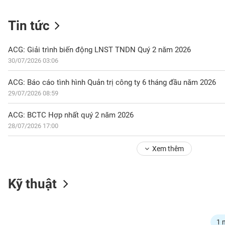
Tin tức
NGÀNH
ACG: Giải trình biến động LNST TNDN Quý 2 năm 2026
30/07/2026 03:06
DOANH
ACG: Báo cáo tình hình Quản trị công ty 6 tháng đầu năm 2026
NGHIỆP
29/07/2026 08:59
ACG: BCTC Hợp nhất quý 2 năm 2026
28/07/2026 17:00
CỔ
PHIẾU
Xem thêm
PHÁI
Kỹ thuật
SINH
TRÁI
1 