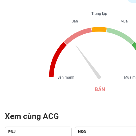
PHIẾU
Trung lập
Bán
Mua
CÔNG
CỤ
ĐẦU
TƯ
XUẤT
DỮ
Bán mạnh
Mua m
LIỆU
BÁN
TIN
MỚI
Xem cùng ACG
Ngành
(-)
PNJ
NKG