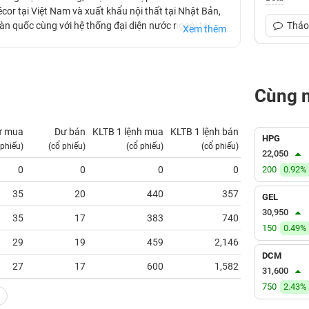
décor tại Việt Nam và xuất khẩu nội thất tại Nhật Bản,
n quốc cùng với hệ thống đại diện nước ngoài tại
Thảo 
Xem thêm
CG chính thức giao dịch trên thị trường UPCOM.
Cùng 
ư mua
Dư bán
KLTB 1 lệnh mua
KLTB 1 lệnh bán
NN mua
HPG
 phiếu)
(cổ phiếu)
(cổ phiếu)
(cổ phiếu)
(tỷ VNĐ)
22,050
0
0
0
0
200
0.00
0.92%
35
20
440
357
0.01
GEL
30,950
35
17
383
740
0.01
150
0.49%
29
19
459
2,146
0.00
DCM
27
17
600
1,582
0.00
31,600
750
2.43%