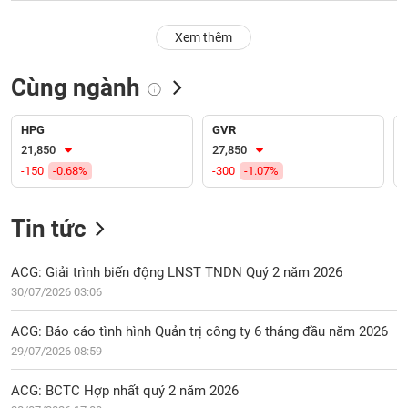
PHIẾU
Hủy
niêm
Xem thêm
yết
Theo
Cùng ngành
CÔNG
dõi
CỤ
đặc
ĐẦU
biệt
HPG
GVR
TƯ
21,850
27,850
Không
-150
-0.68%
-300
-1.07%
được
ký
XUẤT
quỹ
DỮ
Tin tức
LIỆU
Danh
mục
ACG: Giải trình biến động LNST TNDN Quý 2 năm 2026
ETF
30/07/2026 03:06
TIN
Cổ
MỚI
ACG: Báo cáo tình hình Quản trị công ty 6 tháng đầu năm 2026
phiếu
29/07/2026 08:59
chi
Ngành
tiết
(-)
ACG: BCTC Hợp nhất quý 2 năm 2026