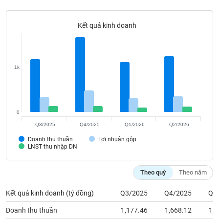
Tất cả
Cổ phiếu
Chỉ số
Chứng chỉ quỹ
Chứng q
Kết quả kinh doanh
Lãnh
đạo
(-)
Tất cả
Người nội bộ
Người liên quan
Cổ đông lớn
1k
Tin
tức
(-)
0
Q3/2025
Q4/2025
Q1/2026
Q2/2026
Bài
Doanh thu thuần
Lợi nhuận gộp
viết
LNST thu nhập DN
của
tác
giả
Theo quý
Theo năm
(-)
Kết quả kinh doanh (tỷ đồng)
Q3/2025
Q4/2025
Q1
Báo
Doanh thu thuần
1,177.46
1,668.12
1,1
cáo