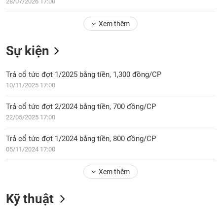
Tổng
28/07/2026 17:00
VS-
quan
SECTOR
Xem thêm
Giao
dịch
Sự kiện
Tài
chính
NĂNG
Trả cổ tức đợt 1/2025 bằng tiền, 1,300 đồng/CP
Phân
LƯỢNG
10/11/2025 17:00
tích
kỹ
Trả cổ tức đợt 2/2024 bằng tiền, 700 đồng/CP
thuật
22/05/2025 17:00
Hồ
NGUYÊN
sơ
Trả cổ tức đợt 1/2024 bằng tiền, 800 đồng/CP
VẬT
doanh
05/11/2024 17:00
LIỆU
nghiệp
Xem thêm
Tin
tức
sự
Kỹ thuật
CÔNG
kiện
NGHIỆP
Tài