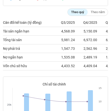
chính
Theo quý
Theo năm
Cân đối kế toán (tỷ đồng)
Q3/2025
Q4/2025
Q1
Công
cụ
Tài sản ngắn hạn
4,568.09
5,150.09
4,8
đầu
tư
Tổng tài sản
5,981.24
6,972.00
6,9
Nợ phải trả
1,547.73
2,562.96
2,2
Nợ ngắn hạn
1,535.08
2,489.19
1,9
Truyền
Vốn chủ sở hữu
4,433.52
4,409.04
4,6
thông
tài
chính
Chỉ số tài chính
15
Dữ
10
20k
liệu