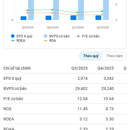
tài
5
chính
0
0
Q3/2025
Q4/2025
Q1/2026
Q2/2026
EPS 4 quý
BVPS cơ bản
P/E cơ bản
ROEA
ROA
Theo quý
Theo năm
Chỉ số tài chính
Q3/2025
Q4/2025
Q1
EPS 4 quý
2,974
3,342
BVPS cơ bản
29,402
29,240
3
P/E cơ bản
12.04
10.64
ROS
11.49
8.73
ROEA
3.12
3.30
ROAA
2.33
2.25