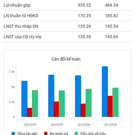
phân
Lợi nhuận gộp
335.32
484.54
3
tích
(-)
LN thuần từ HĐKD
170.25
185.82
1
LNST thu nhập DN
135.26
145.54
1
Thuật
ngữ
LNST của CĐ cty mẹ
135.35
145.69
1
(-)
Cân đối kế toán
Dịch
vụ
(-)
7.5k
5k
Đào
tạo
2.5k
0
Sách
Q3/2025
Q4/2025
Q1/2026
Q2/2026
tài
Tổng tài sản
Nợ phải trả
Vốn chủ sỡ hữu