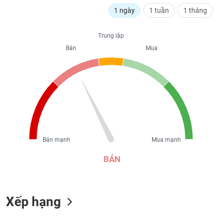
liệu
1 ngày
1 tuần
1 tháng
Tâm
Trung lập
lý
TIÊU
thị
Bán
Mua
DÙNG
trường
KHÔNG
THIẾT
YẾU
TIÊU
Bán mạnh
Mua mạnh
DÙNG
THIẾT
BÁN
YẾU
Xếp hạng
CHĂM