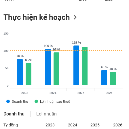
Thực hiện kế hoạch
150
115 %
115 %
106 %
106 %
95 %
95 %
100
76 %
76 %
65 %
65 %
45 %
45 %
50
40 %
40 %
0
2023
2024
2025
2026
Doanh thu
Lợi nhuận sau thuế
Doanh thu
Lợi nhuận
Tỷ đồng
2023
2024
2025
2026