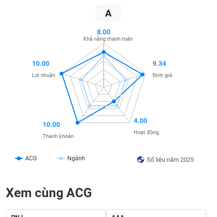
SÓC
A
SỨC
KHỎE
8.00
Khả năng thanh toán
10.00
9.34
TÀI
Lợi nhuận
Định giá
CHÍNH
4.00
10.00
CÔNG
Hoạt động
Thanh khoản
NGHỆ
THÔNG
ACG
Ngành
Số liệu năm 2025
TIN
Xem cùng ACG
DỊCH