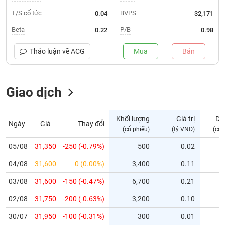
T/S cổ tức
BVPS
0.04
32,171
Trạng
thái
Beta
P/B
0.22
0.98
NGÀNH
cổ
phiếu
Thảo luận về
ACG
Mua
Bán
Quy
DOANH
mô
NGHIỆP
Giao dịch
thị
trường
Niêm
Khối lượng
Giá trị
Dư
Ngày
Giá
Thay đổi
CỔ
yết
(cổ phiếu)
(tỷ VNĐ)
(cổ 
PHIẾU
Niêm
05/08
31,350
-250 (-0.79%)
500
0.02
yết
mới
04/08
31,600
0 (0.00%)
3,400
0.11
PHÁI
Niêm
SINH
03/08
31,600
-150 (-0.47%)
6,700
0.21
yết
02/08
31,750
-200 (-0.63%)
3,200
0.10
bổ
sung
TRÁI
30/07
31,950
-100 (-0.31%)
300
0.01