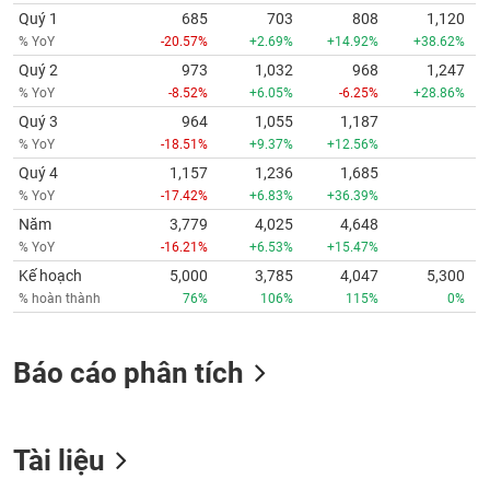
Quý 1
685
703
808
1,120
% YoY
-20.57%
+2.69%
+14.92%
+38.62%
Quý 2
973
1,032
968
1,247
% YoY
-8.52%
+6.05%
-6.25%
+28.86%
Quý 3
964
1,055
1,187
% YoY
-18.51%
+9.37%
+12.56%
Quý 4
1,157
1,236
1,685
% YoY
-17.42%
+6.83%
+36.39%
Năm
3,779
4,025
4,648
% YoY
-16.21%
+6.53%
+15.47%
Kế hoạch
5,000
3,785
4,047
5,300
% hoàn thành
76%
106%
115%
0%
Báo cáo phân tích
Tài liệu