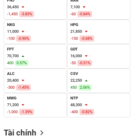
PNJ
AAA
VỤ
36,450
7,100
TRUYỀN
-1,450
-3.83%
-60
-0.84%
THÔNG
NKG
HPG
11,000
21,850
-100
-0.90%
-150
-0.68%
TIỆN
FPT
GDT
ÍCH
70,700
16,000
400
0.57%
-50
-0.31%
ALC
CSV
20,400
22,250
BẤT
-300
-1.45%
450
2.06%
ĐỘNG
SẢN
MWG
NTP
71,200
48,300
Mã
-1,000
-1.39%
-400
-0.82%
chứng
khoán
(-)
Tài chính