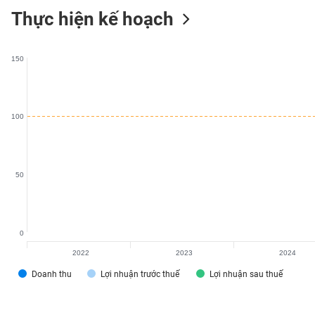
VS-
Thực hiện kế hoạch
SECTOR
150
NĂNG
100
LƯỢNG
50
NGUYÊN
VẬT
LIỆU
0
2022
2023
2024
Doanh thu
Lợi nhuận trước thuế
Lợi nhuận sau thuế
CÔNG
NGHIỆP