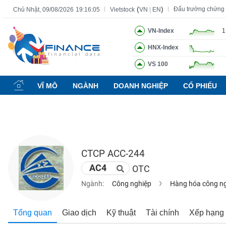
(
)
Đấu trường chứng
Chủ Nhật, 09/08/2026
19:16:06
Vietstock
VN
|
EN
VN-Index
1
HNX-Index
Tất cả
Tính năng
Ngành
Mã chứng khoán
Lãnh đạ
VS 100
Tính
năng
VĨ MÔ
NGÀNH
DOANH NGHIỆP
CỔ PHIẾU
(-)
VIETSTOCK
CTCP ACC-244
CHỨNG
AC4
OTC
KHOÁN
Ngành:
Công nghiệp
Hàng hóa công n
DOANH
Tổng quan
Giao dịch
Kỹ thuật
Tài chính
Xếp hạng
NGHIỆP