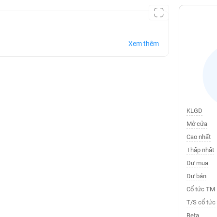
Xem thêm
KLGD
Mở cửa
Cao nhất
Thấp nhất
Dư mua
Dư bán
Cổ tức TM
T/S cổ tức
Beta