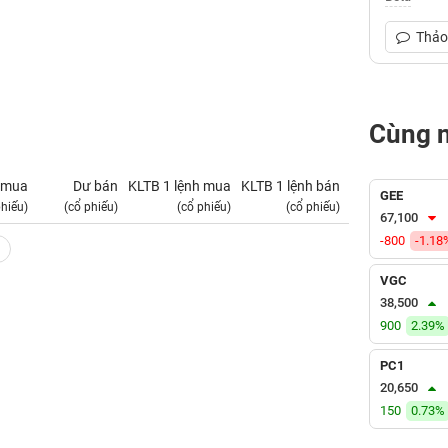
Thảo 
Cùng 
 mua
Dư bán
KLTB 1 lệnh mua
KLTB 1 lệnh bán
NN mua
GEE
phiếu)
(cổ phiếu)
(cổ phiếu)
(cổ phiếu)
(tỷ VNĐ)
67,100
-800
-1.18
VGC
38,500
900
2.39%
PC1
20,650
150
0.73%