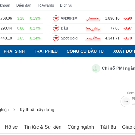
 khoán
Diễn đàn
IR Awards
Dịch vụ
,768.06
3.28
0.19%
VN30F1M
1,890.10
-5.90
293.44
0.80
0.27%
Dầu
77.08
-0.97
o
Tin tức
Báo cáo phân tích
Thuật ngữ
Dịch vụ
443.10
1.05
0.24%
Spot Gold
4,341.71
-0.70
PHÁI SINH
TRÁI PHIẾU
CÔNG CỤ ĐẦU TƯ
XUẤT DỮ 
Chỉ số PMI ngành sả
Xem 
P
ghiệp
Kỹ thuật xây dựng
Hồ sơ
Tin tức & Sự kiện
Cùng ngành
Tài liệu
Giao 