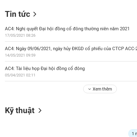
Tin tức
NGÀNH
AC4: Nghị quyết Đại hội đồng cổ đông thường niên năm 2021
17/05/2021 08:26
AC4: Ngày 09/06/2021, ngày hủy ĐKGD cổ phiếu của CTCP ACC-
DOANH
14/05/2021 09:59
NGHIỆP
AC4: Tài liệu họp Đại hội đồng cổ đông
05/04/2021 02:11
CỔ
PHIẾU
Xem thêm
PHÁI
Kỹ thuật
SINH
TRÁI
1 