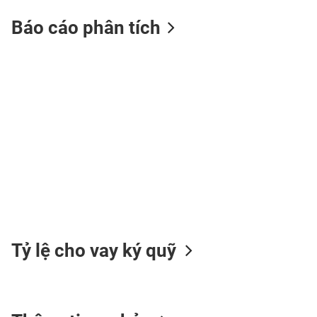
Báo cáo phân tích
TIÊU
DÙNG
KHÔNG
THIẾT
YẾU
TIÊU
DÙNG
THIẾT
YẾU
Tỷ lệ cho vay ký quỹ
CHĂM