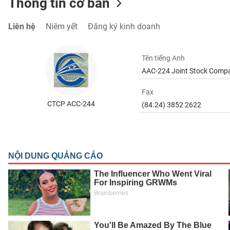
Thông tin cơ bản
SÓC
SỨC
Liên hệ
Niêm yết
Đăng ký kinh doanh
KHỎE
Tên tiếng Anh
AAC-224 Joint Stock Comp
TÀI
Fax
CHÍNH
CTCP ACC-244
(84.24) 3852 2622
CÔNG
NGHỆ
THÔNG
TIN
DỊCH