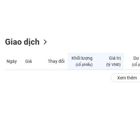
GIỚI
ĐÔNG
DƯƠNG
Giao dịch
TÀI
CHÍNH
Khối lượng
Giá trị
Dư
Ngày
Giá
Thay đổi
CÁ
(cổ phiếu)
(tỷ VNĐ)
(cổ 
NHÂN
Xem thêm
PHÂN
TÍCH
VIETSTOCKFINANCE
VĨ
MÔ