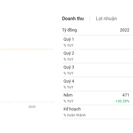
Doanh thu
Lợi nhuận
Tỷ đồng
2022
Quý 1
% YoY
Quý 2
% YoY
Quý 3
% YoY
Quý 4
% YoY
Năm
471
% YoY
+30.59%
2025
Kế hoạch
% hoàn thành