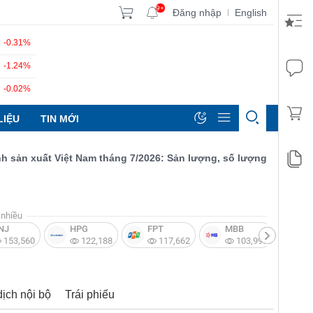
9+
Đăng nhập
English
|
-0.31%
-1.24%
-0.02%
LIỆU
TIN MỚI
n xuất Việt Nam tháng 7/2026: Sản lượng, số lượng đơn đặt hàng 
nhiều
NJ
HPG
FPT
MBB
V
153,560
122,188
117,662
103,997
dịch nội bộ
Trái phiếu