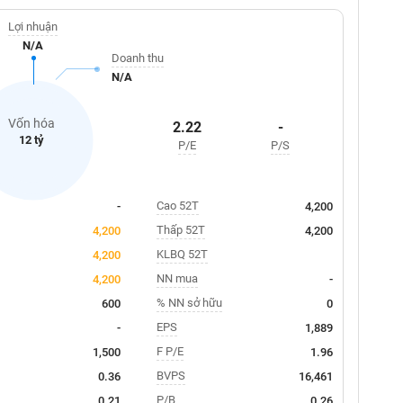
Lợi nhuận
N/A
Doanh thu
N/A
Vốn hóa
2.22
-
12 tỷ
P/E
P/S
Cao 52T
-
4,200
Thấp 52T
4,200
4,200
KLBQ 52T
4,200
NN mua
4,200
-
% NN sở hữu
600
0
EPS
-
1,889
F P/E
1,500
1.96
BVPS
0.36
16,461
P/B
0.21
0.26