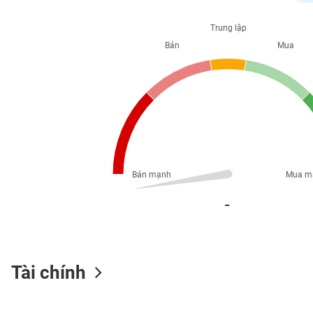
PHIẾU
Trung lập
Bán
Mua
CÔNG
CỤ
ĐẦU
TƯ
XUẤT
DỮ
Bán mạnh
Mua m
LIỆU
_
TIN
MỚI
Tài chính
Ngành
(-)