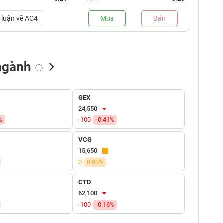
luận về
AC4
Mua
Bán
ngành
NN bán
Tự doanh mua
Tự doanh bán
GEX
(tỷ VNĐ)
(tỷ VNĐ)
(tỷ VNĐ)
24,550
%
-100
-0.41%
VCG
15,650
0
0.00%
CTD
62,100
-100
-0.16%