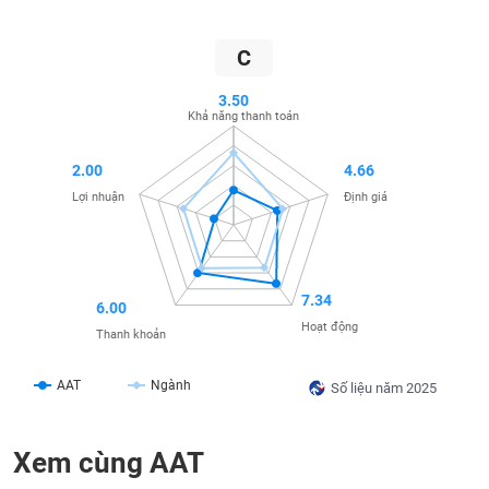
SÓC
SỨC
KHỎE
C
3.50
Khả năng thanh toán
TÀI
2.00
4.66
CHÍNH
Lợi nhuận
Định giá
CÔNG
7.34
6.00
NGHỆ
Hoạt động
Thanh khoản
THÔNG
TIN
AAT
Ngành
Số liệu năm 2025
Xem cùng AAT
DỊCH