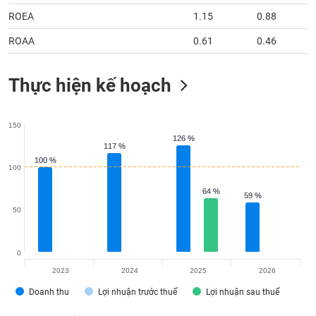
ROEA
1.15
0.88
ROAA
0.61
0.46
Thực hiện kế hoạch
150
126 %
126 %
117 %
117 %
100 %
100 %
100
64 %
64 %
59 %
59 %
50
0
2023
2024
2025
2026
Doanh thu
Lợi nhuận trước thuế
Lợi nhuận sau thuế