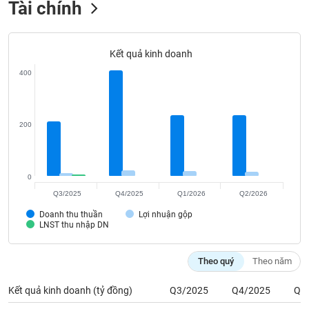
Tài chính
Tất cả
Cổ phiếu
Chỉ số
Chứng chỉ quỹ
Chứng q
Lãnh
đạo
Kết quả kinh doanh
(-)
400
Tất cả
Người nội bộ
Người liên quan
Cổ đông lớn
200
Tin
tức
(-)
0
Bài
Q3/2025
Q4/2025
Q1/2026
Q2/2026
viết
của
Doanh thu thuần
Lợi nhuận gộp
LNST thu nhập DN
tác
giả
(-)
Theo quý
Theo năm
Kết quả kinh doanh (tỷ đồng)
Q3/2025
Q4/2025
Q1
Báo
cáo