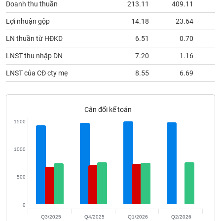
Doanh thu thuần
213.11
409.11
2
phân
tích
(-)
Lợi nhuận gộp
14.18
23.64
LN thuần từ HĐKD
6.51
0.70
Thuật
LNST thu nhập DN
7.20
1.16
ngữ
(-)
LNST của CĐ cty mẹ
8.55
6.69
Dịch
vụ
Cân đối kế toán
(-)
1500
Đào
1000
tạo
500
Sách
0
tài
Q3/2025
Q4/2025
Q1/2026
Q2/2026