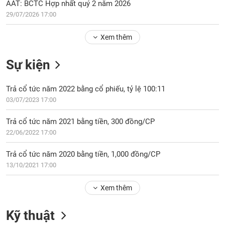
Tổng
AAT: BCTC Hợp nhất quý 2 năm 2026
VS-
quan
SECTOR
29/07/2026 17:00
Giao
Xem thêm
dịch
Tài
Sự kiện
chính
NĂNG
Phân
LƯỢNG
Trả cổ tức năm 2022 bằng cổ phiếu, tỷ lệ 100:11
tích
03/07/2023 17:00
kỹ
thuật
Trả cổ tức năm 2021 bằng tiền, 300 đồng/CP
Hồ
22/06/2022 17:00
NGUYÊN
sơ
VẬT
doanh
Trả cổ tức năm 2020 bằng tiền, 1,000 đồng/CP
LIỆU
nghiệp
13/10/2021 17:00
Tin
tức
Xem thêm
sự
CÔNG
kiện
Kỹ thuật
NGHIỆP
Tài