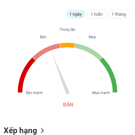
liệu
1 ngày
1 tuần
1 tháng
Tâm
lý
TIÊU
thị
Trung lập
DÙNG
trường
Bán
Mua
KHÔNG
THIẾT
YẾU
TIÊU
DÙNG
Bán mạnh
Mua mạnh
THIẾT
YẾU
BÁN
Xếp hạng
CHĂM