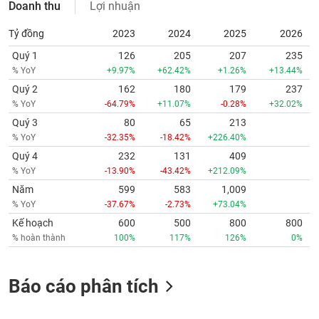
Doanh thu
Lợi nhuận
Tỷ đồng
2023
2024
2025
2026
Quý 1
126
205
207
235
% YoY
+9.97%
+62.42%
+1.26%
+13.44%
Quý 2
162
180
179
237
% YoY
-64.79%
+11.07%
-0.28%
+32.02%
Quý 3
80
65
213
% YoY
-32.35%
-18.42%
+226.40%
Quý 4
232
131
409
% YoY
-13.90%
-43.42%
+212.09%
Năm
599
583
1,009
% YoY
-37.67%
-2.73%
+73.04%
Kế hoạch
600
500
800
800
% hoàn thành
100%
117%
126%
0%
Báo cáo phân tích