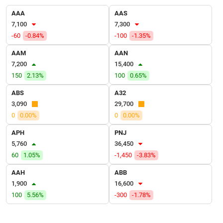
VỤ
AAA
AAS
TRUYỀN
7,100
7,300
THÔNG
-60
-0.84%
-100
-1.35%
AAM
AAN
7,200
15,400
TIỆN
150
2.13%
100
0.65%
ÍCH
ABS
A32
3,090
29,700
0
0.00%
0
0.00%
APH
PNJ
BẤT
5,760
36,450
ĐỘNG
60
1.05%
-1,450
-3.83%
SẢN
AAH
ABB
Mã
1,900
16,600
chứng
100
5.56%
-300
-1.78%
khoán
(-)