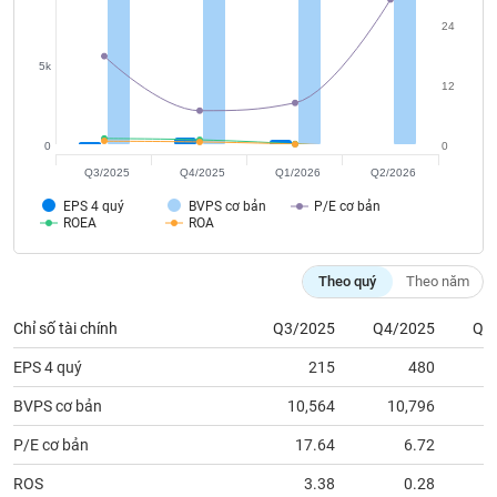
tài
chính
24
5k
12
0
0
Q3/2025
Q4/2025
Q1/2026
Q2/2026
EPS 4 quý
BVPS cơ bản
P/E cơ bản
ROEA
ROA
Theo quý
Theo năm
Chỉ số tài chính
Q3/2025
Q4/2025
Q1
EPS 4 quý
215
480
BVPS cơ bản
10,564
10,796
1
P/E cơ bản
17.64
6.72
ROS
3.38
0.28