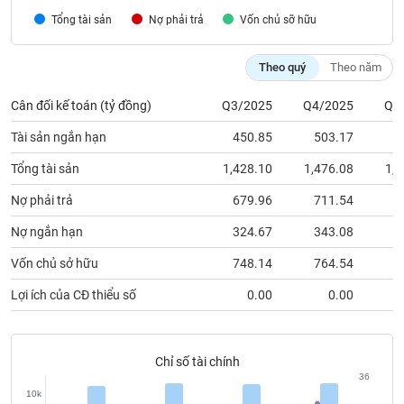
chính
Tổng tài sản
Nợ phải trả
Vốn chủ sỡ hữu
Theo quý
Theo năm
Công
Cân đối kế toán (tỷ đồng)
Q3/2025
Q4/2025
Q1
cụ
đầu
Tài sản ngắn hạn
450.85
503.17
4
tư
Tổng tài sản
1,428.10
1,476.08
1,4
Nợ phải trả
679.96
711.54
7
Truyền
Nợ ngắn hạn
324.67
343.08
3
thông
Vốn chủ sở hữu
748.14
764.54
7
tài
chính
Lợi ích của CĐ thiểu số
0.00
0.00
Chỉ số tài chính
Dữ
36
liệu
10k