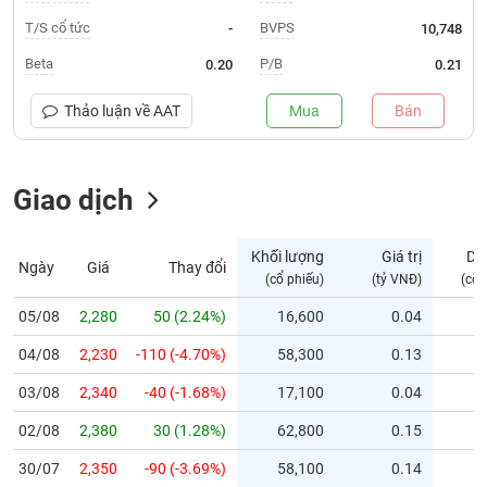
T/S cổ tức
BVPS
-
10,748
Trạng
thái
Beta
P/B
0.20
0.21
NGÀNH
cổ
phiếu
Thảo luận về
AAT
Mua
Bán
Quy
DOANH
mô
NGHIỆP
Giao dịch
thị
trường
Niêm
Khối lượng
Giá trị
Dư
Ngày
Giá
Thay đổi
CỔ
yết
(cổ phiếu)
(tỷ VNĐ)
(cổ 
PHIẾU
Niêm
05/08
2,280
50 (2.24%)
16,600
0.04
yết
mới
04/08
2,230
-110 (-4.70%)
58,300
0.13
PHÁI
Niêm
SINH
03/08
2,340
-40 (-1.68%)
17,100
0.04
yết
02/08
2,380
30 (1.28%)
62,800
0.15
bổ
sung
TRÁI
30/07
2,350
-90 (-3.69%)
58,100
0.14