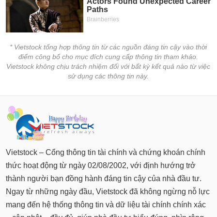
* Vietstock tổng hợp thông tin từ các nguồn đáng tin cậy vào thời
điểm công bố cho mục đích cung cấp thông tin tham khảo.
Vietstock không chịu trách nhiệm đối với bất kỳ kết quả nào từ việc
sử dụng các thông tin này.
Vietstock – Cổng thông tin tài chính và chứng khoán chính
thức hoạt động từ ngày 02/08/2002, với định hướng trở
thành người bạn đồng hành đáng tin cậy của nhà đầu tư.
Ngay từ những ngày đầu, Vietstock đã không ngừng nỗ lực
mang đến hệ thống thông tin và dữ liệu tài chính chính xác