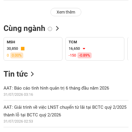
PHIẾU
Hủy
niêm
Xem thêm
yết
Theo
Cùng ngành
CÔNG
dõi
CỤ
đặc
ĐẦU
biệt
MSH
TCM
TƯ
30,850
16,650
Không
0
0.00%
-150
-0.89%
được
ký
XUẤT
quỹ
DỮ
Tin tức
LIỆU
Danh
mục
AAT: Báo cáo tình hình quản trị 6 tháng đầu năm 2026
ETF
31/07/2026 03:16
TIN
Cổ
MỚI
AAT: Giải trình về việc LNST chuyển từ lãi tại BCTC quý 2/2025
phiếu
thành lỗ tại BCTC quý 2/2026
chi
Ngành
tiết
31/07/2026 02:53
(-)