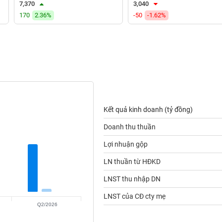
7,370
3,040
170
2.36%
-50
-1.62%
Kết quả kinh doanh (tỷ đồng)
Doanh thu thuần
Lợi nhuận gộp
LN thuần từ HĐKD
LNST thu nhập DN
LNST của CĐ cty mẹ
Q2/2026