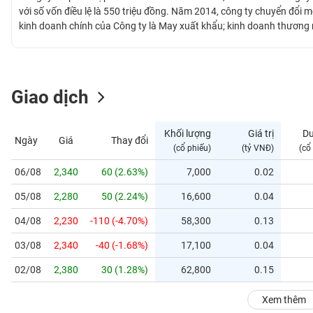
GIỚI
với số vốn điều lệ là 550 triệu đồng. Năm 2014, công ty chuyển đổi 
kinh doanh chính của Công ty là May xuất khẩu; kinh doanh thương
… Công ty hiện đang sở hữu 5 nhà máy đang hoạt động với tổng giá tr
ĐÔNG
Thanh Hóa. AAT được giao dịch trên Sở Giao dịch Chứng khoán Thà
DƯƠNG
Giao dịch
TÀI
CHÍNH
Khối lượng
Giá trị
D
Ngày
Giá
Thay đổi
CÁ
(cổ phiếu)
(tỷ VNĐ)
(cổ
NHÂN
06/08
2,340
60 (2.63%)
7,000
0.02
05/08
2,280
50 (2.24%)
16,600
0.04
PHÂN
TÍCH
04/08
2,230
-110 (-4.70%)
58,300
0.13
VIETSTOCKFINANCE
03/08
2,340
-40 (-1.68%)
17,100
0.04
02/08
2,380
30 (1.28%)
62,800
0.15
VĨ
Xem thêm
MÔ