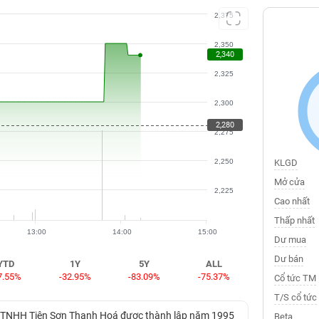
2,375
2,350
2,340
2,325
2,300
2,280
2,275
2,250
KLGD
Mở cửa
2,225
Cao nhất
Thấp nhất
13:00
14:00
15:00
Dư mua
Dư bán
YTD
1Y
5Y
ALL
7.55%
-32.95%
-83.09%
-75.37%
Cổ tức TM
T/S cổ tức
ty TNHH Tiên Sơn Thanh Hoá được thành lập năm 1995
Beta