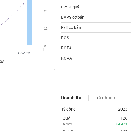
EPS 4 quý
24
BVPS cơ bản
P/E cơ bản
12
ROS
0
ROEA
Q2/2026
ROAA
ROA
Doanh thu
Lợi nhuận
Tỷ đồng
2023
Quý 1
126
% YoY
+9.97%