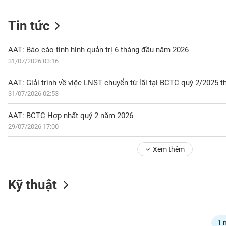
Tin tức
NGÀNH
AAT: Báo cáo tình hình quản trị 6 tháng đầu năm 2026
31/07/2026 03:16
DOANH
AAT: Giải trình về việc LNST chuyển từ lãi tại BCTC quý 2/2025 
NGHIỆP
31/07/2026 02:53
AAT: BCTC Hợp nhất quý 2 năm 2026
29/07/2026 17:00
CỔ
PHIẾU
Xem thêm
PHÁI
Kỹ thuật
SINH
TRÁI
1 