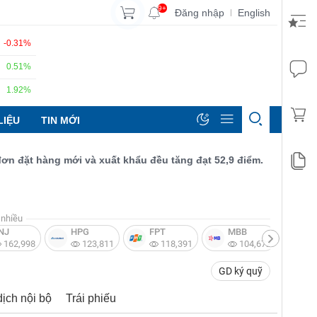
9+
Đăng nhập
English
|
-0.31%
0.51%
1.92%
LIỆU
TIN MỚI
t hàng mới và xuất khẩu đều tăng đạt 52,9 điểm.
nhiều
NJ
HPG
FPT
MBB
V
162,998
123,811
118,391
104,672
GD ký quỹ
dịch nội bộ
Trái phiếu