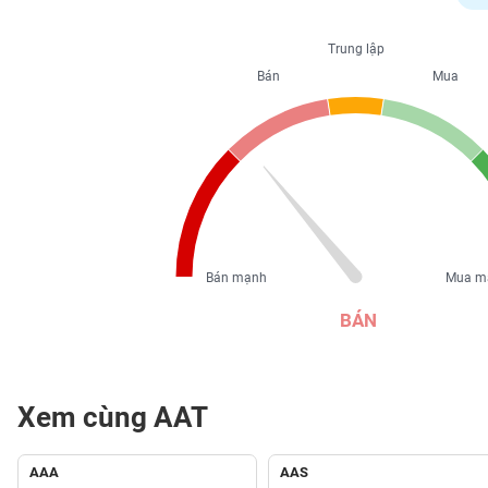
PHIẾU
Trung lập
Bán
Mua
CÔNG
CỤ
ĐẦU
TƯ
XUẤT
DỮ
Bán mạnh
Mua m
LIỆU
BÁN
TIN
MỚI
Xem cùng AAT
Ngành
(-)
AAA
AAS