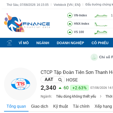
(
)
Đấu trường chứng 
Thứ Sáu, 07/08/2026
16:15:06
Vietstock
VN
|
EN
VN-Index
1
HNX-Index
Tất cả
Tính năng
Ngành
Mã chứng khoán
Lãnh đạ
VS 100
Tính
năng
VĨ MÔ
NGÀNH
DOANH NGHIỆP
CỔ PHIẾU
(-)
Chỉ số PMI ng
VIETSTOCK
CTCP Tập Đoàn Tiên Sơn Thanh 
AAT
CHỨNG
HOSE
KHOÁN
2,340
60
+2.63%
07/08/2026 14:
Ngành:
Tiêu dùng không thiết yếu
Thời
DOANH
Tổng quan
Giao dịch
Kỹ thuật
Tài chính
Xếp hạng
NGHIỆP