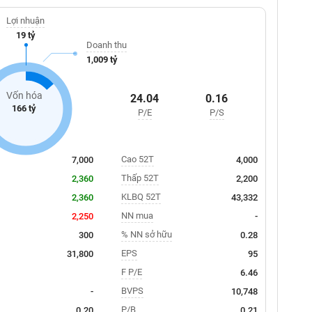
Lợi nhuận
19 tỷ
Doanh thu
1,009 tỷ
Vốn hóa
24.04
0.16
166 tỷ
P/E
P/S
Cao 52T
7,000
4,000
Thấp 52T
2,360
2,200
KLBQ 52T
2,360
43,332
NN mua
2,250
-
% NN sở hữu
300
0.28
EPS
31,800
95
F P/E
6.46
BVPS
-
10,748
P/B
0.20
0.21