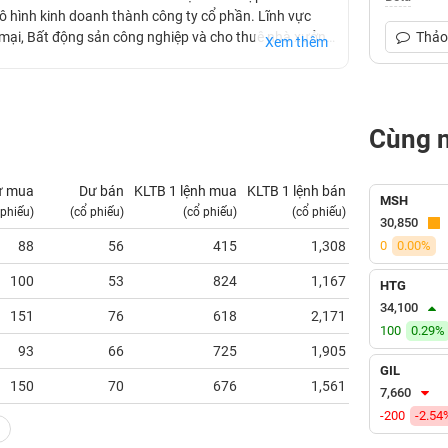
mô hình kinh doanh thành công ty cổ phần. Lĩnh vực
 mại, Bất động sản công nghiệp và cho thuê nhà xưởng,
Thảo 
Xem thêm
ị đầu tư gần 1,000 tỷ đồng đặt trên địa bàn tỉnh
nh phố Hồ Chí Minh (HOSE) từ tháng 03/2021.
Cùng 
ư mua
Dư bán
KLTB 1 lệnh mua
KLTB 1 lệnh bán
NN mua
MSH
 phiếu)
(cổ phiếu)
(cổ phiếu)
(cổ phiếu)
(tỷ VNĐ)
30,850
88
56
415
1,308
0
0.00%
0.00
100
53
824
1,167
0.00
HTG
34,100
151
76
618
2,171
0.00
100
0.29%
93
66
725
1,905
0.00
GIL
150
70
676
1,561
0.00
7,660
-200
-2.54