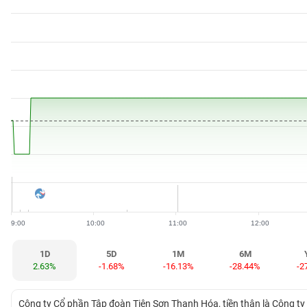
BẤT
ĐỘNG
SẢN
TÀI
CHÍNH
HÀNG
HÓA
9:00
10:00
11:00
12:00
KINH
TẾ
1D
5D
1M
6M
2.63%
-1.68%
-16.13%
-28.44%
-2
THẾ
Công ty Cổ phần Tập đoàn Tiên Sơn Thanh Hóa, tiền thân là Công 