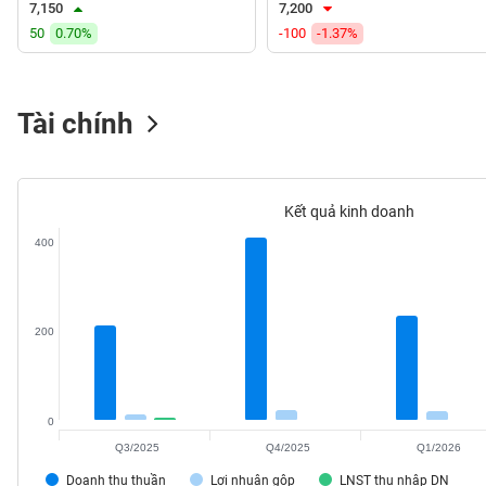
7,150
7,200
VS-
50
0.70%
-100
-1.37%
SECTOR
Tài chính
NĂNG
LƯỢNG
Kết quả kinh doanh
400
NGUYÊN
VẬT
200
LIỆU
0
Q3/2025
Q4/2025
Q1/2026
CÔNG
NGHIỆP
Doanh thu thuần
Lợi nhuận gộp
LNST thu nhập DN