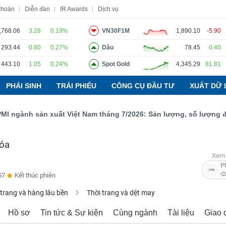
khoán
Diễn đàn
IR Awards
Dịch vụ
,768.06
3.28
0.19%
VN30F1M
1,890.10
-5.90
293.44
0.80
0.27%
Dầu
78.45
0.40
o
Tin tức
Báo cáo phân tích
Thuật ngữ
Dịch vụ
443.10
1.05
0.24%
Spot Gold
4,345.29
81.81
PHÁI SINH
TRÁI PHIẾU
CÔNG CỤ ĐẦU TƯ
XUẤT DỮ 
ành sản xuất Việt Nam tháng 7/2026: Sản lượng, số lượng đơn đặ
Hóa
Xem 
P
57
Kết thúc phiên
 trang và hàng lâu bền
Thời trang và dệt may
Hồ sơ
Tin tức & Sự kiện
Cùng ngành
Tài liệu
Giao 