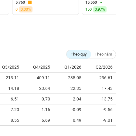
5,760
15,550
0
0.00%
150
0.97%
Theo quý
Theo năm
Q3/2025
Q4/2025
Q1/2026
Q2/2026
213.11
409.11
235.05
236.61
14.18
23.64
22.35
17.43
6.51
0.70
2.04
-13.75
7.20
1.16
-0.09
-9.56
8.55
6.69
0.49
-9.01