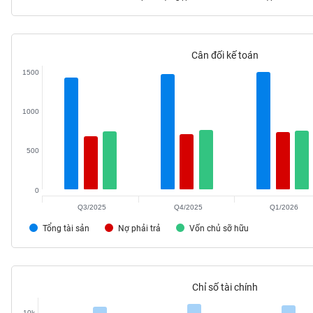
Cân đối kế toán
TIÊU
1500
DÙNG
KHÔNG
THIẾT
1000
YẾU
500
0
TIÊU
DÙNG
Q3/2025
Q4/2025
Q1/2026
THIẾT
Tổng tài sản
Nợ phải trả
Vốn chủ sỡ hữu
YẾU
Chỉ số tài chính
CHĂM
10k