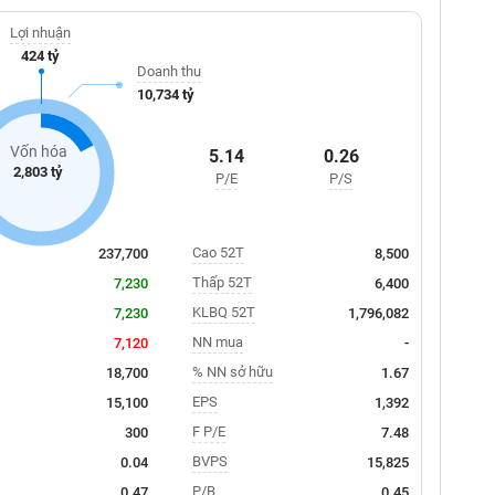
Lợi nhuận
424 tỷ
Doanh thu
10,734 tỷ
Vốn hóa
5.14
0.26
2,803 tỷ
P/E
P/S
Cao 52T
237,700
8,500
Thấp 52T
7,230
6,400
KLBQ 52T
7,230
1,796,082
NN mua
7,120
-
% NN sở hữu
18,700
1.67
EPS
15,100
1,392
F P/E
300
7.48
BVPS
0.04
15,825
P/B
0.47
0.45