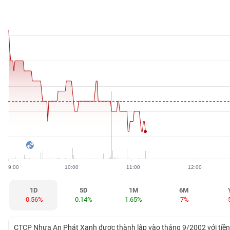
BẤT
ĐỘNG
SẢN
TÀI
CHÍNH
HÀNG
HÓA
9:00
10:00
11:00
12:00
KINH
TẾ
1D
5D
1M
6M
-0.56%
0.14%
1.65%
-7%
-
THẾ
CTCP Nhựa An Phát Xanh được thành lập vào tháng 9/2002 với tiền 