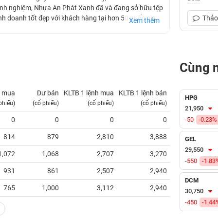
kinh nghiệm, Nhựa An Phát Xanh đã và đang sở hữu tệp
inh doanh tốt đẹp với khách hàng tại hơn 50 quốc gia
Thảo 
Xem thêm
iêm yết trên sàn chứng khoán HoSE (Sở giao dịch chứng
Cùng 
 mua
Dư bán
KLTB 1 lệnh mua
KLTB 1 lệnh bán
NN mua
HPG
phiếu)
(cổ phiếu)
(cổ phiếu)
(cổ phiếu)
(tỷ VNĐ)
21,950
0
0
0
0
-50
0.00
-0.23%
814
879
2,810
3,888
1.09
GEL
29,550
1,072
1,068
2,707
3,270
0.97
-550
-1.83
931
861
2,507
2,940
1.43
DCM
765
1,000
3,112
2,940
1.51
30,750
-450
-1.44