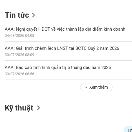
Tin tức
NGÀNH
AAA: Nghị quyết HĐQT về việc thành lập địa điểm kinh doanh
04/08/2026 04:08
DOANH
AAA: Giải trình chênh lệch LNST tại BCTC Quý 2 năm 2026
NGHIỆP
30/07/2026 08:09
AAA: Báo cáo tình hình quản trị 6 tháng đầu năm 2026
30/07/2026 06:56
CỔ
PHIẾU
Xem thêm
PHÁI
Kỹ thuật
SINH
TRÁI
1 