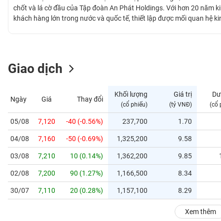
GIỚI
chốt và lá cờ đầu của Tập đoàn An Phát Holdings. Với hơn 20 năm 
khách hàng lớn trong nước và quốc tế, thiết lập được mối quan hệ k
trên thế giới. Nhựa An Phát Xanh hiện đang là công ty đại chúng, n
ĐÔNG
khoán Tp. Hồ Chí Minh) với mã chứng khoán là AAA.
DƯƠNG
Giao dịch
TÀI
CHÍNH
Khối lượng
Giá trị
Dư
Ngày
Giá
Thay đổi
CÁ
(cổ phiếu)
(tỷ VNĐ)
(cổ 
NHÂN
05/08
7,120
-40 (-0.56%)
237,700
1.70
04/08
7,160
-50 (-0.69%)
1,325,200
9.58
PHÂN
TÍCH
03/08
7,210
10 (0.14%)
1,362,200
9.85
VIETSTOCKFINANCE
02/08
7,200
90 (1.27%)
1,166,500
8.34
30/07
7,110
20 (0.28%)
1,157,100
8.29
VĨ
Xem thêm
MÔ