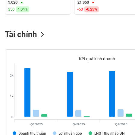
9,020
21,950
VS-
350
4.04%
-50
-0.23%
SECTOR
Tài chính
NĂNG
LƯỢNG
Kết quả kinh doanh
2k
NGUYÊN
VẬT
LIỆU
1k
0
Q3/2025
Q4/2025
Q1/2026
CÔNG
NGHIỆP
Doanh thu thuần
Lợi nhuận gộp
LNST thu nhập DN