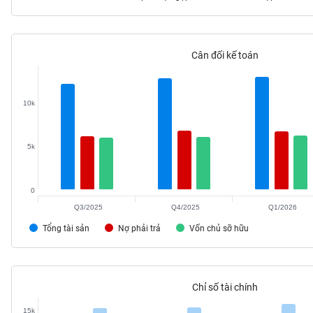
Cân đối kế toán
TIÊU
DÙNG
KHÔNG
10k
THIẾT
YẾU
5k
0
TIÊU
DÙNG
Q3/2025
Q4/2025
Q1/2026
THIẾT
Tổng tài sản
Nợ phải trả
Vốn chủ sỡ hữu
YẾU
Chỉ số tài chính
CHĂM
15k