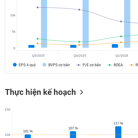
SÓC
SỨC
10k
KHỎE
5k
TÀI
0
CHÍNH
Q3/2025
Q4/2025
Q1/2026
EPS 4 quý
BVPS cơ bản
P/E cơ bản
ROEA
CÔNG
Thực hiện kế hoạch
NGHỆ
THÔNG
TIN
150
117 %
117 %
107 %
107 %
101 %
101 %
100
DỊCH