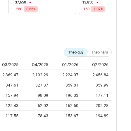
37,650
13,850
-250
-0.66%
-150
-1.07%
Theo quý
Theo năm
Q3/2025
Q4/2025
Q1/2026
Q2/2026
2,369.47
2,192.29
2,224.07
2,456.84
347.61
327.37
359.81
359.99
157.94
98.09
196.03
177.11
125.43
62.02
162.60
202.28
117.55
78.43
153.67
194.89