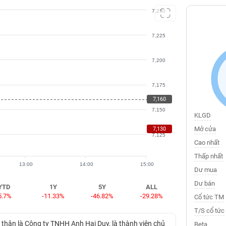
7,250
7,225
7,200
7,175
7,160
7,150
KLGD
Mở cửa
7,130
7,125
Cao nhất
Thấp nhất
13:00
14:00
15:00
Dư mua
Dư bán
YTD
1Y
5Y
ALL
5.7%
-11.33%
-46.82%
-29.28%
Cổ tức TM
T/S cổ tức
thân là Công ty TNHH Anh Hai Duy, là thành viên chủ
Beta