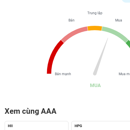
PHIẾU
Trung lập
Bán
Mua
CÔNG
CỤ
ĐẦU
TƯ
XUẤT
DỮ
Bán mạnh
Mua m
LIỆU
MUA
TIN
MỚI
Xem cùng AAA
Ngành
(-)
HII
HPG