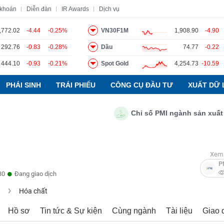
 khoán
Diễn đàn
IR Awards
Dịch vụ
,772.02
-4.44
-0.25%
VN30F1M
1,908.90
-4.90
292.76
-0.83
-0.28%
Dầu
74.77
-0.22
o
Tin tức
Báo cáo phân tích
Thuật ngữ
Dịch vụ
444.10
-0.93
-0.21%
Spot Gold
4,254.73
-10.59
PHÁI SINH
TRÁI PHIẾU
CÔNG CỤ ĐẦU TƯ
XUẤT DỮ 
Chỉ số PMI ngành sản xuất Việt N
Xem 
P
30
Đang giao dịch
u
Hóa chất
Hồ sơ
Tin tức & Sự kiện
Cùng ngành
Tài liệu
Giao 