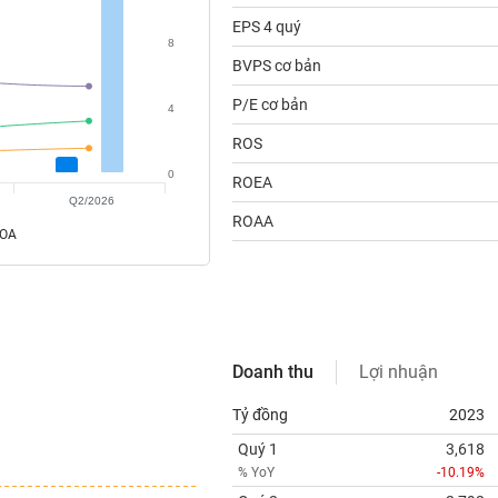
EPS 4 quý
8
BVPS cơ bản
P/E cơ bản
4
ROS
0
ROEA
Q2/2026
ROAA
ROA
Doanh thu
Lợi nhuận
Tỷ đồng
2023
Quý 1
3,618
% YoY
-10.19%