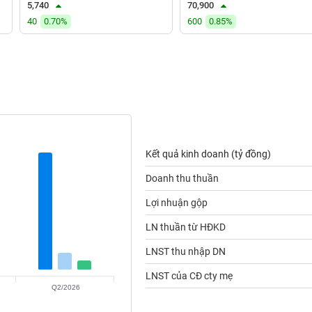
5,740
70,900
40
0.70%
600
0.85%
Kết quả kinh doanh (tỷ đồng)
Doanh thu thuần
Lợi nhuận gộp
LN thuần từ HĐKD
LNST thu nhập DN
LNST của CĐ cty mẹ
Q2/2026